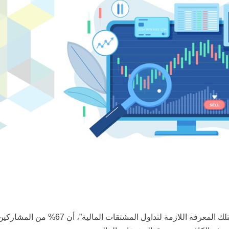
كشفت دراسة قامت بها أرقام تحت عنوان “هل تمتلك المعرفة اللازمة لتداول المشتقات المالية”، أن 67% من المشا