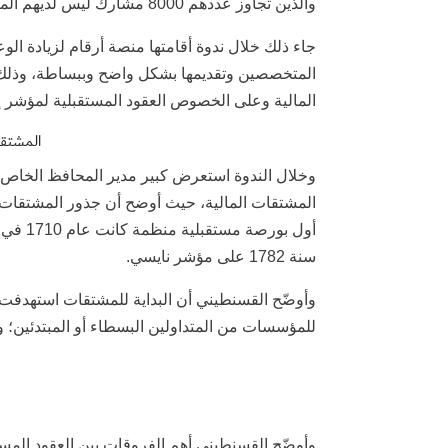
والذين تجاوز عددهم 8000 مشارك ليس لديهم المعرفة الكافية عن سوق المشتقات المالية..
جاء ذلك خلال ندوة أقامتها منصة أرقام لزيادة الو
المتخصصين وتقديمها بشكل واضح وببساطة، وذلك 
المالية وعلى الخصوص العقود المستقبلية لمؤشر إم تي 30 والتي ستبدأ بالتداول نهاية أغسط
المشتقا
وخلال الندوة استعرض كبير مدير المحافظ الخاص 
أول بو
سنة 1782 على مؤشر نايسي.
وأوضّح القسنطيني أن البداية للمشتقات استهدفت 
للمؤسسات من المتداولين البسطاء أو المبتدئين؛ و
وأوضّح القسنطيني أهم الفروقات بين العقود المستق