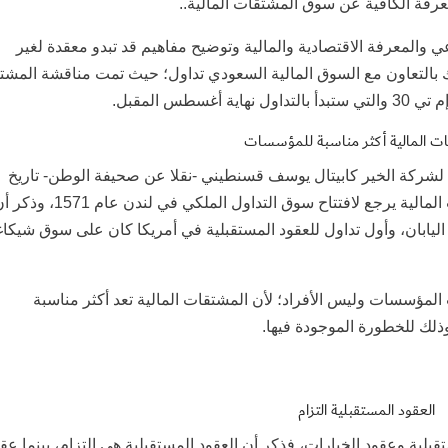
عي والمعرفة الاقتصادية والمالية وتوضيح مفاهيم قد تبدو معقدة لغير
بالتعاون مع السوق المالية السعودي تداول؛ حيث تمت مناقشة المشت
س المقبل.
ت المالية أكثر مناسبة للمؤسسات
لشركة الخير كابيتال يوسف قسنطيني -نقلا عن صحيفة الوطن- تاريخ
المشتقات المالية، حيث أوضح أن جذور المشتقات المالية يرجع لافتتاح سوق التداول الملكي في لندن عام 1
رصة مستقبلية منظمة كانت عام 1710 في اليابان، وأول تداول للعقود المستقبلية في أمريكا كان على سوق شيكا
المؤسسات وليس الأفراد؛ لأن المشتقات المالية تعد أكثر مناسبة
ذلك للخطورة الموجودة فيها.
العقود المستقبلية التزام
بلية وعقود الخيارات، فذكر أن العقود المستقبلية هي التزام، بينما عق