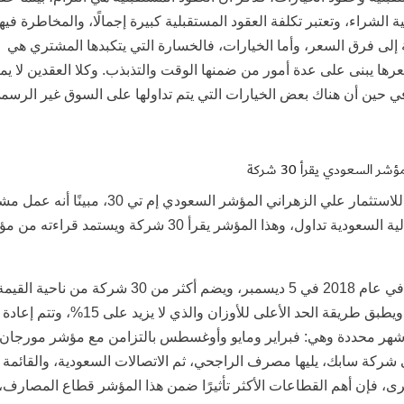
لشراء، وتعتبر تكلفة العقود المستقبلية كبيرة إجمالًا، والمخاطرة فيها
 إلى فرق السعر، وأما الخيارات، فالخسارة التي يتكبدها المشتري هي
رها يبنى على عدة أمور من ضمنها الوقت والتذبذب. وكلا العقدين لا يمث
في حين أن هناك بعض الخيارات التي يتم تداولها على السوق غير الرسم
ؤشر السعودي يقرأ 30 شركة
فيما استعرض الرئيس التنفيذي لمجموعة النفيعي للاستثمار علي الزهراني المؤشر السعودي إم تي 30،
بين مورجان ستانلي الأسواق العالمية والسوق المالية السعودية تداول، وهذا المؤشر يقرأ 30 شركة ويستمد قر
وذكر الزهراني أن انطلاقة المؤشر إم تي 30 بدأت في عام 2018 في 5 ديسمبر، ويضم أكثر من 30 شركة من ناحية القي
السوقية للأسهم الحرة، وليست الأسهم المصدرة، ويطبق طريقة الحد الأعلى للأوزان والذي لا يزيد على 15%، وتتم إعادة
شهر محددة وهي: فبراير ومايو وأوغسطس بالتزامن مع مؤشر مورجان
 شركة سابك، يليها مصرف الراجحي، ثم الاتصالات السعودية، والقائمة
ى، فإن أهم القطاعات الأكثر تأثيرًا ضمن هذا المؤشر قطاع المصارف، 