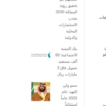
تحقيق رؤية
المملكة 2030
قات
بجذب
الاستثمارات
المحلية
والدولية
157، وذكر أن
بنك التنمية
غو
الاجتماعية: 60
ألف مستفيد
بتمويل فاق 3
مليارات ريال
سمو ولي
العهد: عام
2020 عاماً
استثنائياً
ود