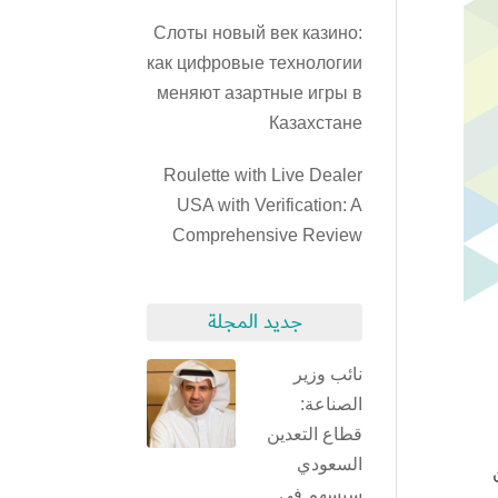
Слоты новый век казино:
как цифровые технологии
меняют азартные игры в
Казахстане
Roulette with Live Dealer
USA with Verification: A
Comprehensive Review
جديد المجلة
نائب وزير
الصناعة:
قطاع التعدين
السعودي
ركين
سيسهم في