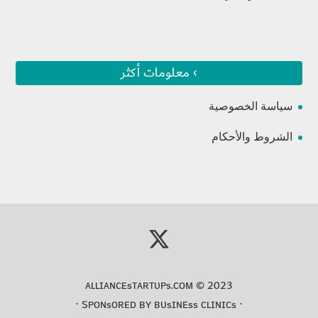
› معلومات أكثر
سياسة الخصوصية
الشروط والأحكام
ᴀʟʟɪᴀɴᴄᴇsᴛᴀʀᴛᴜᴘs.ᴄᴏᴍ
© 2023
⋅
ʙᴜsɪɴᴇss ᴄʟɪɴɪᴄs
⋅ Sᴘᴏɴsᴏʀᴇᴅ ʙʏ