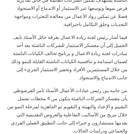
الناشئة يستهدف تمكين الشركات القائمة في حائل بما يزيد
فرص نموها وتوسعها عبر الاستثمار أو الاندماج أو الاستحواذ
فضلا عن تمكين رواد الأعمال من معالجة التعثرات ومواجهة
التحديات وخلق التكامل باحترافية.
فيما أشار رئيس لجنة ريادة الاعمال بغرفة حائل الأستاذ نايف
الجميل إلى أن معسكر الاستثمار للشركات الناشئة يعد أحد
مبادرات لجنة ريادة الاعمال و برنامج تحالف الكيانات الناشئة
لضمان استدامة و تنافسية الكيانات الناشئة القابلة للنمو وذلك
من خلال المستثمرين الأفراد وتحفيز الاستثمار الجريء إلى
جانب الاندماج والاستحواذ.
من جانبه بين رئيس عيادات الأعمال الأستاذ ثامر الفرشوطي
بأن معسكر الشركات الناشئة يتكون من 4 محطات تشمل
التقييم و الإعداد والتهيئة و التقويم ثم الجاهزية لمرحلة النمو من
خلال مزيج من الأساليب التفاعلية والعروض التقديمية التي
يقدمها مستشارون و خبراء إلى جانب التطبيق العملي الفردي
والجماعي ودراسات الحالات.