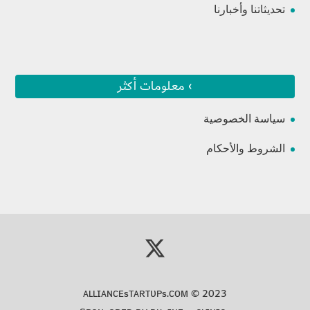
تحديثاتنا وأخبارنا
› معلومات أكثر
سياسة الخصوصية
الشروط والأحكام
ᴀʟʟɪᴀɴᴄᴇsᴛᴀʀᴛᴜᴘs.ᴄᴏᴍ
© 2023