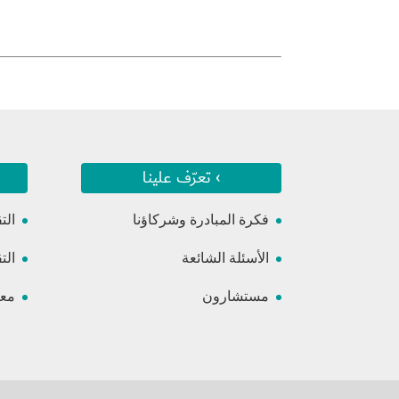
› تعرّف علينا
فكرة المبادرة وشركاؤنا
الت
الأسئلة الشائعة
الت
مستشارون
معس