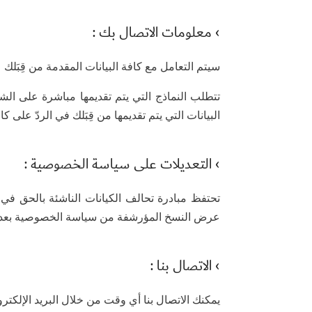
› معلومات الاتصال بك :
سيتم التعامل مع كافة البيانات المقدمة من قِبَلك 
تتطلب النماذج التي يتم تقديمها مباشرة على الش
البيانات التي يتم تقديمها من قِبَلك في الردّ على ك
› التعديلات على سياسة الخصوصية :
تحتفظ مبادرة تحالف الكيانات الناشئة بالحق في
عرض النسخ المؤرشفة من سياسة الخصوصية بعد ع
› الاتصال بنا :
يمكنك الاتصال بنا أي وقت من خلال البريد الإلكتروني info[at]alliancestartups.com لجدولة ومتابعة اتصالاتك وتحويله للقسم المختص حسب عنوان ومحت