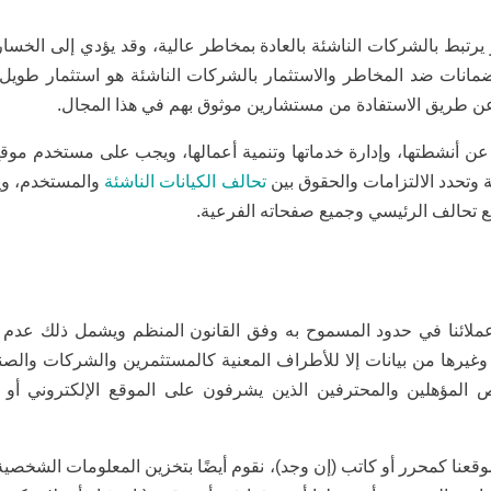
مار يرتبط بالشركات الناشئة بالعادة بمخاطر عالية، وقد يؤدي إلى الخسار
ي ضمانات ضد المخاطر والاستثمار بالشركات الناشئة هو استثمار طو
ن طريق الاستفادة من مستشارين موثوق بهم في هذا المجال.
ن أنشطتها، وإدارة خدماتها وتنمية أعمالها، ويجب على مستخدم موق
 وتحدد الالتزامات والحقوق بين
تحالف الكيانات الناشئة
والمستخدم، وي
وقع تحالف الرئيسي وجميع صفحاته الفرعية.
ملائنا في حدود المسموح به وفق القانون المنظم ويشمل ذلك ع
ني وغيرها من بيانات إلا للأطراف المعنية كالمستثمرين والشركات والصن
 المؤهلين والمحترفين الذين يشرفون على الموقع الإلكتروني أو 
وقعنا كمحرر أو كاتب (إن وجد)، نقوم أيضًا بتخزين المعلومات الشخص