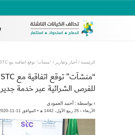
الرئيسية
/
أخبار وتقارير
/
“منشآت” توقع اتفاقية مع STC لتسهيل وصول المنشآت الصغيرة والمتوسطة للفرص الشرائية عبر خدمة جدير
“
للفرص الشرائية عبر خدمة جدير
› بواسطة :
أحمد العمودي
الأربعاء › 25 ربيع الأول، 1442 ھ • الموافق 11-11-2020 م •