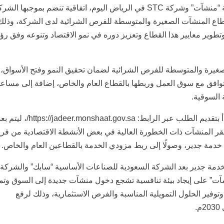
وقعت الهيئة العامة للمنشآت الصغيرة والمتوسطة “منشآت” وشركة STC في الرياض اليوم، اتفاقية تنضم بموجبها ال
ع المنشآت الصغيرة والمتوسطة للفرص الشرائية لدى الشركة، وذلك
طوير معايير هذا القطاع وتعزيز دوره في نمو الاقتصاد وتنوعه وفق رؤي
يرة والمتوسطة للفرص الشرائية لضمان تحقيق النمو وفتح الأسواق،
توافق مع سوق العمل وربطها بالقطاع العام والخاص، إضافة إلى مساع
السوقية.
ويمكن الاستفادة من الخدمة عبر خطوات مرنة تبدأ بتقديم الطلب عبر الرابط: https://jadeer.monshaat.gov.sa/
لمقر المنشآت ذات الخطورة العالية في بعض الأنشطة الاقتصادية من فر
دمة جدير، وصولًا إلى ربط مزودي الخدمة بالقطاعين العام والخاص.
 تُعد الشريك الثالث لخدمة جدير بعد الشركة السعودية للصناعات الأساسية “سابك” والشركة
شآت” على إيجاد بيئة تنافسية تشجع دخول منشآت جديدة إلى السوق وتم
وفير الحلول التمويلية المناسبة والفرص الاستثمارية، وذلك لرفع