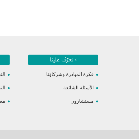
› تعرّف علينا
فكرة المبادرة وشركاؤنا
الت
الأسئلة الشائعة
الت
مستشارون
معس