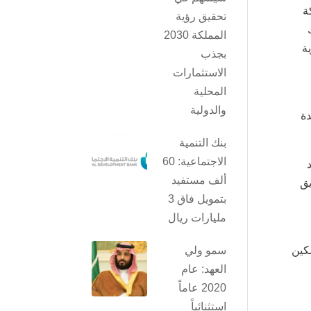
شركة
تحقيق رؤية
المملكة 2030
ة
بجذب
الاستثمارات
المحلية
والدولية
دة
بنك التنمية
الاجتماعية: 60
، ليتم بعد
ألف مستفيد
يق
بتمويل فاق 3
مليارات ريال
كين
سمو ولي
العهد: عام
2020 عاماً
استثنائياً