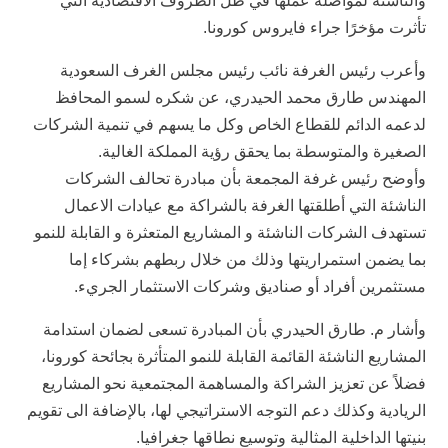
والناشئة لمواصلة عملها في ظل الظروف الاقتصادية التي
تأثرت مؤخرًا جراء فايروس كورونا.
وأعرب رئيس الغرفة نائب رئيس مجلس الغرف السعودية
المهندس طارق محمد الحيدري، عن شكره لسمو المحافظ
لدعمه الدائم للقطاع الخاص وكل ما يسهم في تنمية الشركات
الصغيرة والمتوسطة بما يحقق رؤية المملكة الغالية.
وأوضح رئيس غرفة المجمعة بأن مبادرة تحالف الشركات
الناشئة التي أطلقتها الغرفة بالشراكة مع عيادات الاعمال
تستهدف الشركات الناشئة و المشاريع المتعثرة و القابلة للنمو
بما يضمن استمراريتها وذلك من خلال ربطهم بشركاء إما
مستثمرين أفراد أو صناديق وشركات الاستثمار الجريء.
وأشار م. طارق الحيدري بأن المبادرة تسعى لضمان استدامة
المشاريع الناشئة القائمة القابلة للنمو المتأثرة بجائحة كورونا،
فضلاً عن تعزيز الشراكة والمساهمة المجتمعية نحو المشاريع
الريادية وكذلك دعم التوجه الاستراتيجي لها، بالإضافة الى تقويم
بنيتها الداخلية المثالية وتوسيع نطاقها جغرافيا.