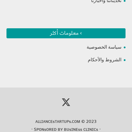
تحديثاتنا وأخبارنا
› معلومات أكثر
سياسة الخصوصية
الشروط والأحكام
ᴀʟʟɪᴀɴᴄᴇsᴛᴀʀᴛᴜᴘs.ᴄᴏᴍ
© 2023
⋅
ʙᴜsɪɴᴇss ᴄʟɪɴɪᴄs
⋅ Sᴘᴏɴsᴏʀᴇᴅ ʙʏ