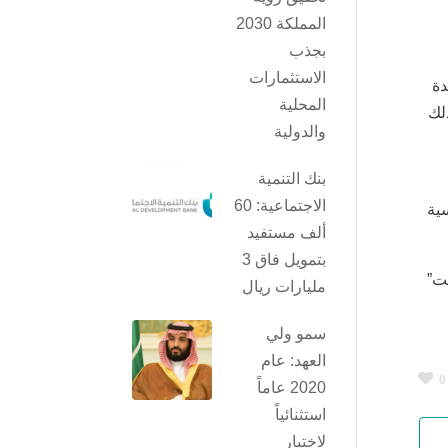
المملكة 2030
بجذب
الاستثمارات
دة
المحلية
ذلك
والدولية
بنك التنمية
الاجتماعية: 60
سية
ألف مستفيد
بتمويل فاق 3
ت”
مليارات ريال
سمو ولي
العهد: عام
0
2020 عاماً
استثنائياً
لاختبار