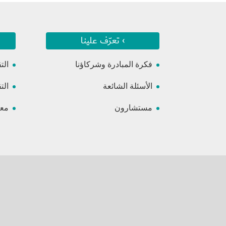
› تعرّف علينا
فكرة المبادرة وشركاؤنا
الت
الأسئلة الشائعة
الت
مستشارون
معس