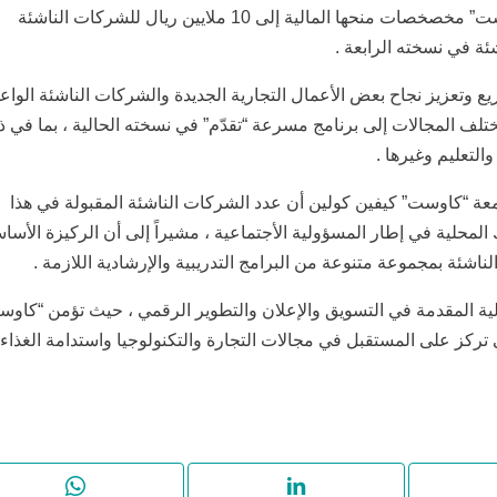
رفعت جامعة الملك عبد الله للعلوم والتقنية “كاوست” مخصخصات منحها المالية إلى 10 ملايين ريال للشركات الناشئة
ئة في نسخته الرابعة .
 وتعزيز نجاح بعض الأعمال التجارية الجديدة والشركات الناشئة الواع
59 شركة ناشئة في مختلف المجالات إلى برنامج مسرعة “تقدّم” في نسخته الحالية ، بما في 
التعليم وغيرها .
امعة “كاوست” كيفين كولين أن عدد الشركات الناشئة المقبولة في هذا
 المحلية في إطار المسؤولية الأجتماعية ، مشيراً إلى أن الركيزة الأسا
ناشئة بمجموعة متنوعة من البرامج التدريبية والإرشادية اللازمة .
لية المقدمة في التسويق والإعلان والتطوير الرقمي ، حيث تؤمن “كاوس
ز على المستقبل في مجالات التجارة والتكنولوجيا واستدامة الغذاء