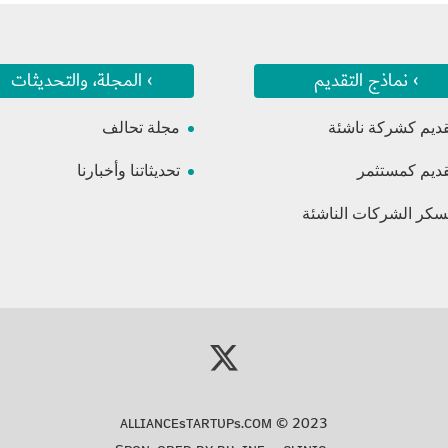
› نماذج التقديم
› المجلة، والتحديثات
قديم كشركة ناشئة
مجلة تحالف
قديم كمستثمر
تحديثاتنا وأخبارنا
كر الشركات الناشئة
ᴀʟʟɪᴀɴᴄᴇsᴛᴀʀᴛᴜᴘs.ᴄᴏᴍ
© 2023