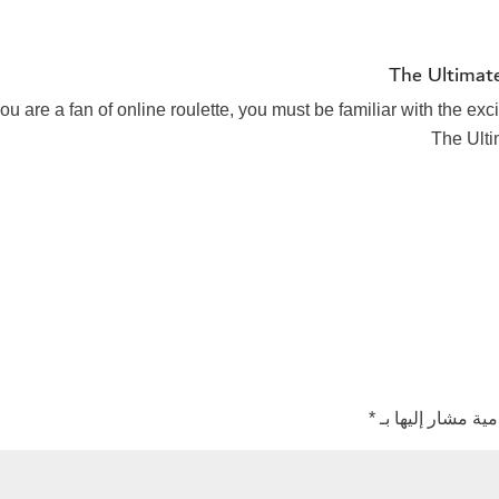
The Ultimat
 you are a fan of online roulette, you must be familiar with the e
The Ult
مية مشار إليها بـ
*