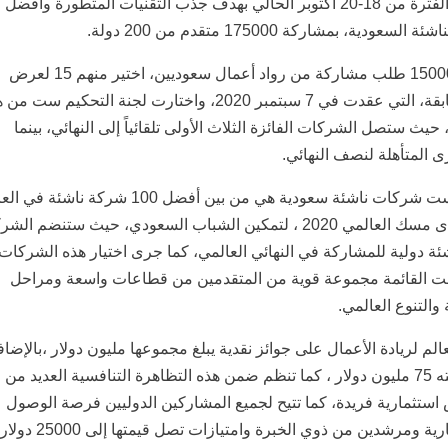
منافسات كأس العالم لريادة الأعمال 2020 خلال الفترة من 18-20 أكتوبر الحالي بهدف جذب التقنيات المتطورة وأفضل
مشاركة 175000 متقدم من 200 دولة.
واستقطب كأس العالم لريادة الأعمال لهذا العام 15000 طلب مشاركة من رواد أعمال سعوديين، اختير منهم 15 لعرض
مشاريعهم افتراضياً في التصفيات السعودية للمسابقة، التي عقدت في 7 سبتمبر 2020، واختارت لجنة التحكيم 
ث ستصل الشركات الفائزة الثلاث الأولى تلقائياً إلى النهائي، بينما
ى المتأهلة لنصف النهائي.
وتأتي أربع شركات ناشئة في “كاوست” من أصل ست شركات ناشئة سعودية هي من بين أفضل 100 شركة ناش
ستتنافس في النهائي العالمي للمسابقة خلال منتدى مسك العالمي 2020 ، لتمكين الشباب السعودي، حيث ستنضم
صفيات السعودية إلى 100 شركة ناشئة دولية للمشاركة في النهائي العالمي، كما جرى اختيار هذه الشرك
ن ضمت القائمة مجموعة قوية من المتقدمين من قطاعات واسعة ومراحل
لتنوع العالمي.
لريادة الأعمال على جوائز نقدية يبلغ مجموعها مليون دولار ،بالإضاف
إلى فرص استثمارية إضافية ودعم عيني تصل قيمته 75 مليون دولار ، كما تنظم ضمن هذه التظاهرة التنافسية العديد من
ستثمارية فريدة، كما تتيح لجميع المشاركين الدوليين فرصة الوصول
الفوري إلى برامج تدريبية مجانية مع خبرات استشارية ومرشدين من ذوي ا