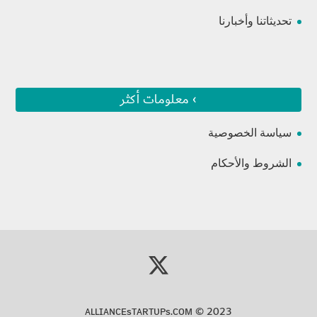
تحديثاتنا وأخبارنا
› معلومات أكثر
سياسة الخصوصية
الشروط والأحكام
ᴀʟʟɪᴀɴᴄᴇsᴛᴀʀᴛᴜᴘs.ᴄᴏᴍ
© 2023