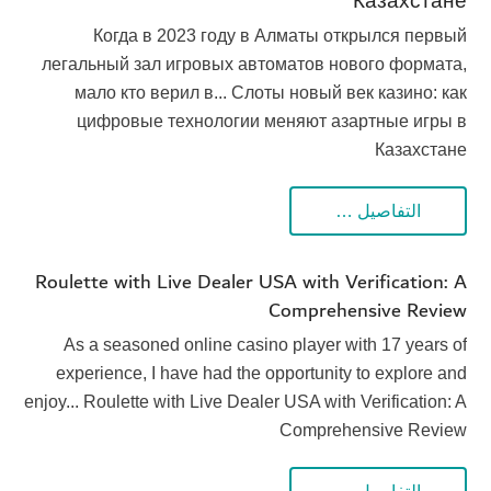
Казахстане
Когда в 2023 году в Алматы открылся первый
легальный зал игровых автоматов нового формата,
мало кто верил в... Слоты новый век казино: как
цифровые технологии меняют азартные игры в
Казахстане
التفاصيل …
Roulette with Live Dealer USA with Verification: A
Comprehensive Review
As a seasoned online casino player with 17 years of
experience, I have had the opportunity to explore and
enjoy... Roulette with Live Dealer USA with Verification: A
Comprehensive Review