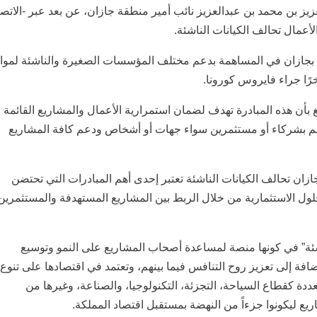
ز بن محمد بن عبدالعزيز نائب أمير منطقة جازان، عن بعد عبر -الاتص
أعمال تحالف الكيانات الناشئة.
ية بجازان في المساهمة بدعم مختلف المؤسسات الصغيرة والناشئة لموا
ًا جراء فايروس كورونا.
غ بأن هذه المبادرة تهدف لضمان استمرارية الأعمال والمشاريع القائمة
ربطهم بشركاء أو مستثمرين سواء جهات أو أشخاص ودعم كافة المشاريع
ان تحالف الكيانات الناشئة تعتبر إحدى أهم المبادرات التي تحتضن
لول الاستثمارية من خلال الربط بين المشاريع المستهدفة والمستثمرين
اشئة” في كونها منصة لمساعدة أصحاب المشاريع على النمو وتوسيع
ة إلى تعزيز روح التنافس فيما بينهم، وتعتمد في اقتصادها على تنوع
ة كقطاع السياحة، التجزئة، التكنولوجيا، والصناعة، وغيرها من
ع ليكونوا جزءاً من النهضة بمستقبل اقتصاد المملكة.