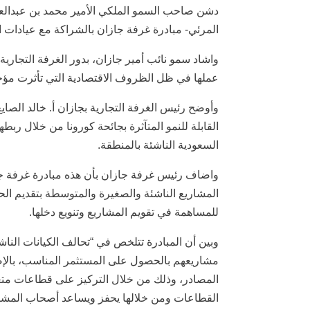
دشن صاحب السمو الملكي الأمير محمد بن عبدالعزي
المرئي- مبادرة غرفة جازان بالشراكة مع عيادات ال
واشاد سمو نائب أمير جازان، بدور الغرفة التجار
عملها في ظل الظروف الاقتصادية التي تأثرت مؤخر
وأوضح رئيس الغرفة التجارية بجازان أ. خالد الصاي
القابلة للنمو المتآثرة بجائحة كورونا من خلال 
السعودية الناشئة بالمنطقة.
واضاف رئيس غرفة جازان بأن هذه مبادرة غرفة جاز
المشاريع الناشئة والصغيرة والمتوسطة بتقديم الح
للمساهمة في تقويم المشاريع وتنويع دخلها.
وبين أن المبادرة تتلخص في “تحالف الكيانات الن
مشاريعهم بالحصول على المستثمر المناسب، بالإضاف
المصادر، وذلك من خلال التركيز على قطاعات متعدد
القطاعات ومن خلالها يحفز ويساعد أصحاب المشاري