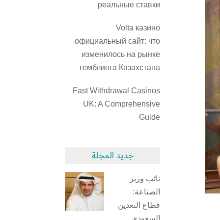
реальные ставки
Volta казино
официальный сайт: что
изменилось на рынке
гемблинга Казахстана
Fast Withdrawal Casinos
UK: A Comprehensive
Guide
جديد المجلة
نائب وزير
الصناعة:
قطاع التعدين
السعودي