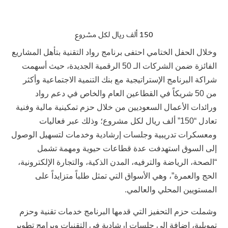
150 ألف ريال لكل مشروع
وخلال الحفل الختامي احتفى برنامج رواد التقنية بتأهل المشاريع
الفائزة ضمن الشركات الـ 50 الرقمية الجديدة، حيث أسهمت
شراكة البرنامج الإستراتيجية مع بنك التنمية الاجتماعية وأكثر
من 50 شريكاً في القطاعين العام والخاص في دعم رواد
ورائدات الأعمال السعوديين من خلال حزم تمكينية مالية وفنية
تعادل “150” ألف ريال لكل مشروع؛ وذلك عبر فعاليات
ومعسكرات تدريبية وجلسات إرشادية وخدمات لتسهيل الوصول
إلى السوق استهدفت عدة قطاعات حيوية ومهمة تشمل
“الصحة، الرياضة والترفيه، المدن الذكية، والتجارة الإلكترونية،
الحج والعمرة”، وهي الأسواق التي تمثل طلباً متزايداً على
المستويين المحلي والعالمي.
وشملت حزم التحفيز التي قدمها البرنامج خدمات تقنية وحزم
تمويلية، إضافة إلى جلسات إرشادية في التقنيات وبرامج تطوير