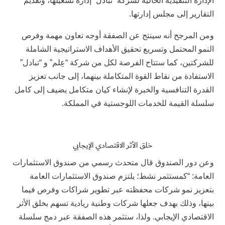
الإدارة التنفيذية الحالية لشركة “تبادل” إدارة تشغيلها، وتقديم
التقارير إلى مجلس إدارتها.
ومن المرجح أنه سينتج عن الصفقة أوجه تعاون مهمة وفرص
النمو المحتمل وتسريع تحقيق الأهداف الاستراتيجية الشاملة
للشركتين، كما ستتاح الفرصة لكل من شركة “عِلم” و “تبادل”
الاستفادة من نقاط القوة المتكاملة بينهما، إلى جانب تعزيز
القدرة التنافسية والخبرة لإنشاء كيان متكامل يضيف إلى كامل
سلسلة القيمة للخدمات اللوجستية في المملكة.
خلق الأثر الاقتصادي الإيجابي
وعن دور الصندوق قال متحدث رسمي من صندوق الاستثمارات
العامة: “كمستثمر نشط؛ يلتزم صندوق الاستثمارات العامة
بتعزيز نمو شركات محفظته عبر تطوير شراكات وفرص فيما
بينها، وذلك بهدف جعلها شركات وطنية ريادية تسهم بخلق الأثر
الاقتصادي الإيجابي. ولذا، ستثمر هذه الصفقة عبر دمج سلسلة