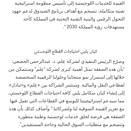
القيمة للخدمات اللوجستية إلى تأسيس منظومة استراتيجية
تقنية متكاملة، تنسجم مع أهداف برنامج الصندوق لدعم جهود
التحول الرقمي والبنية التقنية التحتية في المملكة كأحد
مستهدفات رؤية المملكة 2030 “.
كيان يلبي احتياجات القطاع اللوجستي
وصرّح الرئيس التنفيذي لشركة عِلم، د. عبدالرحمن الجضعي:
“بأن هذه الصفقة تمثل أهمية كبرى لشركة “عِلم” وسنتمكن من
خلالها إلى استمرار نمو منتجاتنا وحلولنا الرقمية المتخصصة
لقطاعي النقل والمالية. وستثمر الشراكة بين «عِلم» و«تبادل»
إلى إنشاء كيان متكامل يلبي كافة احتياجات القطاع اللوجستي،
مما سيدعم استراتيجيتنا للتوسع في القطاعات التي نعمل فيها
مع تعزيز القيمة السوقية لنا ولشركائنا.” وأضاف كذلك بأن هذه
الصفقة هي فرصة لخلق خدمات لوجستية وطنية متطورة
وتنسجم مع متطلبات السوق الحالية وحاجة المستفيدين”.