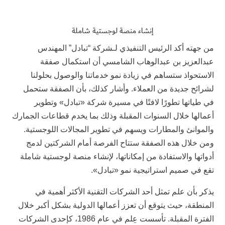
إنشاء منصة لوجستية شاملة
من جهته أكد الرئيس التنفيذي لـشركة “تبادل” المهندس
عبدالعزيز بن عبدالوهاب الشامسي أن استكمال صفقة
الاستحواذ ستساهم في زيادة نمو خدماتنا والوصول بحلولنا
لشرائح جديدة من العملاء. وأشار كذلك، بأن الصفقة ستحمل
في طياتها تطورًا لافتًا في مسيرة شركة «تبادل» وتطوير
أعمالها خلال السنوات المقبلة وذلك بما يخدم قطاعات الجمارك
والموانئ والمطارات ويسهم في تطوير المجالات اللوجستية.
ومن خلال هذه الصفقة ستتاح الفرصة أمام الشركتين لدمج
أدواتها والاستفادة من إمكاناتها، لإنشاء منصة لوجستية شاملة
تقع في صميم استراتيجية نمو «تبادل».
يذكر بأن علم تمثل أحد الشركات التقنية الأكثر أهمية في
المنطقة، حيث يتوقع أن تعزز أعمالها الدولية بشكل أكبر خلال
الفترة المقبلة. تأسست عِلم في عام 1986، كإحدى الشركات