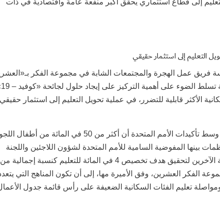
تعليم إلى قطاع استثماري يحقق أكبر منفعة عامة واقتصادية في ذات
يل التعليم إلى استثمار حقيقي
يسة فريق عمل الهجرة والمجتمعات الشابة في مجموعة الفكر بـ«العشر
في تصريح
انية الأكثر قابلية للتضرر، في عملية تحويل التعليم إلى استثمار حقيقي
وتأتي الدعوة للاستثمار الاقتصادي والمنفعي العام وسط تأكيدات الأمم المتحدة أن أكثر من 50 في المائة من أطفال 
ظمات بينها المفوضية السامية للأمم المتحدة لشؤون اللاجئين واللجنة
الدولية للصليب الأحمر وأصحاب المصلحة الإنسانية الآخرين لتحقيق هدف تخصيص 4 في المائة للتعليم كنسبة إجمالية من
موعة الفكر العشرين، وفق الأميرة مها، إلى أن تكون المناهج التي يتعدد
ومواصلة تعليم الفئات السكانية الضعيفة على رأس قائمة جدول الأعمال