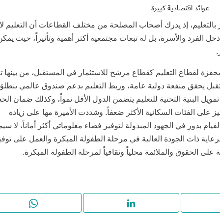
عوائد اقتصادية كبيرة
ر بالتعليم، إذ يدرك أصحاب المصلحة من مختلف القطاعات أن التعليم لا
ل الفرد والأسرة، بل له تبعات مجتمعية أكثر أهمية وتأثيراً، حيث يمكن
.
ة مها، إلى ضرورة تفعيل 10 عناصر محفزة لقطاع التعليم كقطاع مرشح للاستثمار في المستقبل، من بينها
تقبل يحقق منفعة دولية عامة، وربط التعليم بدعم صندوق عالمي ينطل
تمويل البنية التحتية للتعليم يتضمن الدول الأقل نمواً، وكذلك ضمان ال
كيز على الفئات السكانية الأكثر ضعفاً. وشددت الأميرة مها على زيادة
قيام بدور في الجهود المبذولة لتوفير فضاء معلوماتي أكثر أماناً، لا سيم
عاية ذات الجودة العالية في مرحلة الطفولة المبكرة والعمل على توفي
 على الحقوق والملائمة محلياً وثقافياً لمرحلة الطفولة المبكرة.