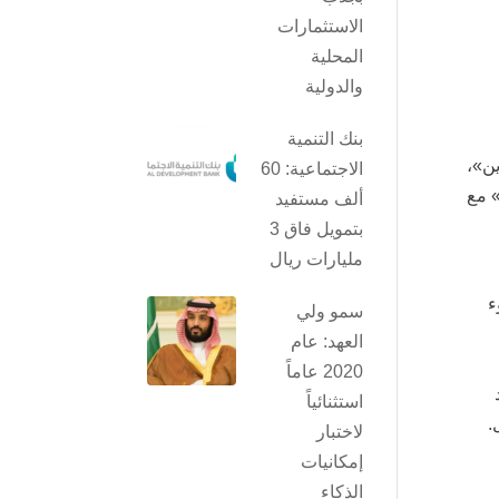
الاستثمارات
المحلية
والدولية
بنك التنمية
ين»،
الاجتماعية: 60
 لصحيفة “الشرق الأوسط” أن المجموعة تسلط الضوء على أهمية التركيز على إيجاد حلول لجائحة «كوفيد – 19» مع
ألف مستفيد
بتمويل فاق 3
مليارات ريال
اللجوء
سمو ولي
العهد: عام
2020 عاماً
استثنائياً
.
لاختبار
إمكانيات
الذكاء