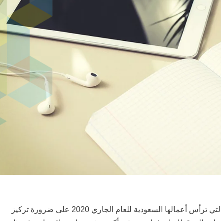
شددت مجموعة الفكر التابعة لمجموعة العشرين التي ترأس أعمالها السعودية للعام الجاري 2020 على ضرورة تركيز