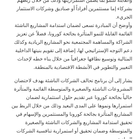
والقابلة للنمو بما يضمن استمراريتها وذلك من خلال ربطهم
بشركاء إما مستثمرين أفراداً أو صناديق وشركات الاستثمار
الجريء.
وأوضح أن المبادرة تسعى لضمان استدامة المشاريع الناشئة
القائمة القابلة للنمو المتأثرة بجائحة كورونا، فضلاً عن تعزيز
الشراكة والمساهمة المجتمعية نحو المشاريع الريادية وكذلك
دعم التوجه الإستراتيجي لها، إضافة إلى تقويم بنيتها الداخلية
المثالية وتوسيع نطاقها جغرافياً من خلال بناء خطه لإحداث
التغيير والتطوير في الأنشطة الاقتصادية بالمنطقة.
يشار إلى أن برنامج تحالف الشركات الناشئة يهدف لاحتضان
المشروعات الناشئة والصغيرة والمتوسطة القائمة والمتأثرة
حالياً بجائحة كورونا عبر تقديم حلول استثمارية لضمان
استمرارها ونموها على المدى البعيد وذلك من خلال الربط بين
المشاريع المتأثرة بجائحة كورونا والمستثمرين والإسهام في
تحقيق استدامة المشاريع والشركات الناشئة والصغيرة
والمتوسطة وضمان تحقيق أو استمرارية تنافسية الشركات