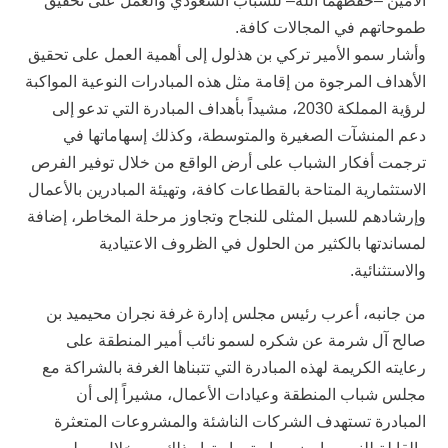
الأمين –حفظهما الله– للشباب السعودي والعمل على تحقيق
طموحاتهم في المجالات كافة.
وأشار سمو الأمير تركي بن هذلول إلى أهمية العمل على تحقيق
الأهداف المرجوة من إقامة مثل هذه المبادرات النوعية المواكبة
لرؤية المملكة 2030، مشيداً بأهداف المبادرة التي تدعو إلى
دعم المنشآت الصغيرة والمتوسطة، وكذلك إسهاماتها في
ترجمت أفكار الشباب على أرض الواقع من خلال توفير الفرص
الاستثمارية المتاحة بالقطاعات كافة، وتهيئة المبادرين بالأعمال
وإرشادهم للسبل المثلى للنجاح وتجاوز مرحلة المخاطر، إضافة
لمساندتها بالكثير من الحلول في الظروف الاعتيادية
والاستثنائية.
من جانبه، أعرب رئيس مجلس إدارة غرفة نجران محيميد بن
صالح آل شرمة عن شكره لسمو نائب أمير المنطقة على
رعايته الكريمة لهذه المبادرة التي تتبناها الغرفة بالشراكة مع
مجلس شباب المنطقة وعيادات الأعمال، مشيراً إلى أن
المبادرة تستهدف الشركات الناشئة والمشروعات المتعثرة