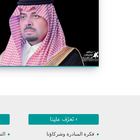
› تعرّف علينا
فكرة المبادرة وشركاؤنا
الت