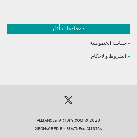
› معلومات أكثر
سياسة الخصوصية
الشروط والأحكام
ᴀʟʟɪᴀɴᴄᴇsᴛᴀʀᴛᴜᴘs.ᴄᴏᴍ
© 2023
⋅
ʙᴜsɪɴᴇss ᴄʟɪɴɪᴄs
⋅ Sᴘᴏɴsᴏʀᴇᴅ ʙʏ