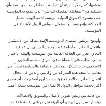
ودعمها، كما يمكن للهيئة أن تتقاسم المخاطر مع المؤسسة وأن
تستفيد من “المعاملة المفضلة للدائنين” الذي تتمتع به المؤسسة
على مستوى الأسواق الدولية الرئيسة لدعم الهيئة, تشمل
المملكة، وإندونيسيا، والسنغال – وباقي الدول الأعضاء في
المؤسسة.
وأوضح الرئيس التنفيذي للمؤﺳﺴﺔ ﺍﻹﺳﻼﻣﻴﺔ ﻟﺘﺄﻣﻴﻦ ﺍﻻﺳﺘﺜﻤﺎﺭ
ﻭﺍﺋﺘﻤﺎﻥ ﺍﻟﺼﺎﺩﺭﺍﺕ أسامة عبد الرحمن القيسي, أن اتفاقية
التعاون تعزز من العلاقة القائمة بين المؤسسة والهيئة، باعتبار
تنامي الطلب على الضمانات في أسواق منظمة التعاون
الإسلامي، حيث تشكل المخاطر الائتمانية والسياسية تحدياً أكبر،
بجانب ما تتيحه هذه الشراكة بين وكالتين رائدتين في مجال
ائتمان الصادرات الاضطلاع بتنفيذ مشاريع أضخم ذات أثر تنموي
أكبر لخدمة مواطني الدول الأعضاء في المؤسسة بشكل أفضل.
من جانبه بين رئيس تطوير الأعمال والتسويق والاتصالات
ريتشارد سايمون لويس، أن الهيئة تحرص على إقامة علاقات