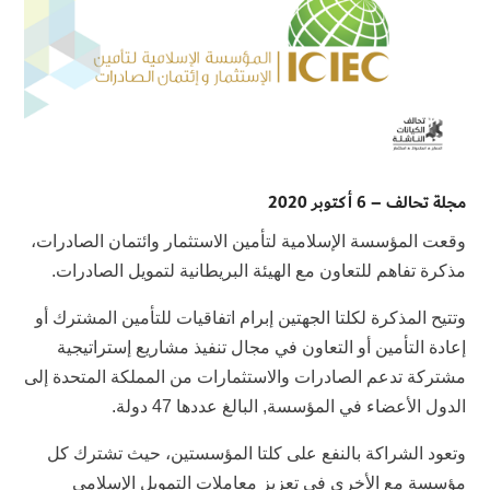
مجلة تحالف – 6 أكتوبر 2020
وقعت المؤﺳﺴﺔ ﺍﻹﺳﻼﻣﻴﺔ ﻟﺘﺄﻣﻴﻦ ﺍﻻﺳﺘﺜﻤﺎﺭ ﻭﺍﺋﺘﻤﺎﻥ ﺍﻟﺼﺎﺩﺭﺍﺕ،
مذكرة تفاهم للتعاون مع الهيئة البريطانية لتمويل الصادرات.
وتتيح المذكرة لكلتا الجهتين إبرام اتفاقيات للتأمين المشترك أو
إعادة التأمين أو التعاون في مجال تنفيذ مشاريع إستراتيجية
مشتركة تدعم الصادرات والاستثمارات من المملكة المتحدة إلى
الدول الأعضاء في ﺍﻟﻤﺆﺳﺴﺔ, البالغ عددها 47 دولة.
وتعود الشراكة بالنفع على كلتا المؤسستين، حيث تشترك كل
مؤسسة مع الأخرى في تعزيز معاملات التمويل الإسلامي