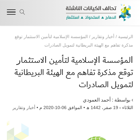
الرئيسية
/
أخبار وتقارير
/
ﺍﻟﻤﺆﺳﺴﺔ ﺍﻹﺳﻼﻣﻴﺔ ﻟﺘﺄﻣﻴﻦ ﺍﻻﺳﺘﺜﻤﺎﺭ توقع
مذكرة تفاهم مع الهيئة البريطانية لتمويل الصادرات
ﺍﻟﻤﺆﺳﺴﺔ ﺍﻹﺳﻼﻣﻴﺔ ﻟﺘﺄﻣﻴﻦ ﺍﻻﺳﺘﺜﻤﺎﺭ
توقع مذكرة تفاهم مع الهيئة البريطانية
لتمويل الصادرات
› بواسطة :
أحمد العمودي
الثلاثاء › 19 صفر، 1442 ھ • الموافق 06-10-2020 م •
أخبار وتقارير