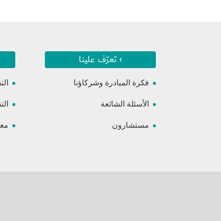
› تعرّف علينا
فكرة المبادرة وشركاؤنا
الت
الأسئلة الشائعة
الت
مستشارون
معس