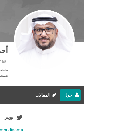
أحم
maa
مستشا
حول
المقالات
تويتر
AlAmoudiaama