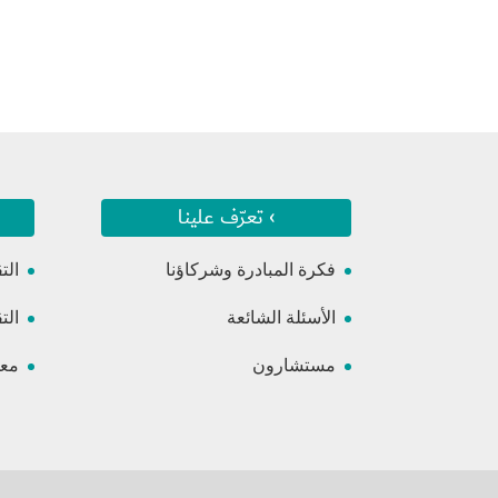
› تعرّف علينا
فكرة المبادرة وشركاؤنا
الت
الأسئلة الشائعة
الت
مستشارون
معس