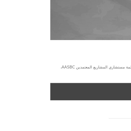
متخصص في الإعلام و العلاقات العامة و المسؤولية المجتمعية، صحافي و كاتب، عضو منظمة مستشاري المشاريع المعتمدين AASBC،