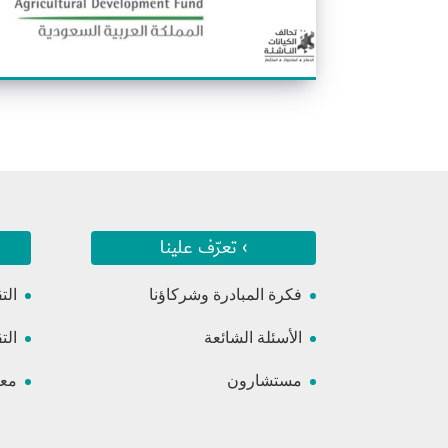
› تعرّف علينا
فكرة المبادرة وشركاؤنا
الت
الأسئلة الشائعة
الت
مستشارون
معس