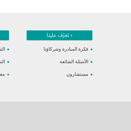
› تعرّف علينا
فكرة المبادرة وشركاؤنا
الت
الأسئلة الشائعة
الت
مستشارون
معس