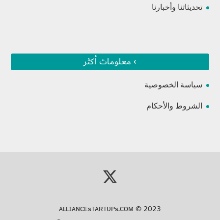
تحديثاتنا وأخبارنا
› معلومات أكثر
سياسة الخصوصية
الشروط والأحكام
ᴀʟʟɪᴀɴᴄᴇsᴛᴀʀᴛᴜᴘs.ᴄᴏᴍ
© 2023