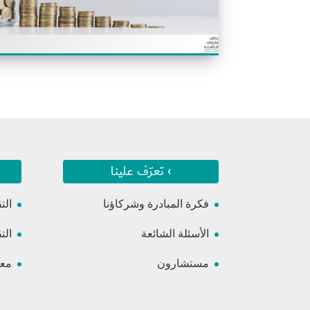
› تعرّف علينا
فكرة المبادرة وشركاؤنا
الت
الأسئلة الشائعة
الت
مستشارون
معس