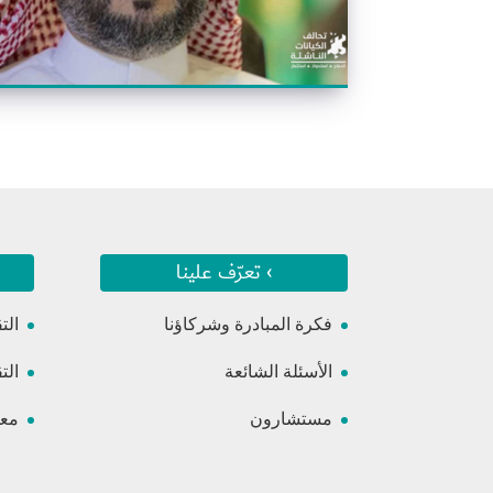
› تعرّف علينا
فكرة المبادرة وشركاؤنا
الت
الأسئلة الشائعة
الت
مستشارون
معس