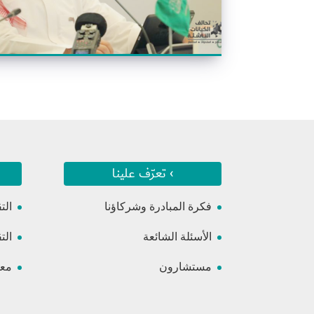
› تعرّف علينا
فكرة المبادرة وشركاؤنا
الت
الأسئلة الشائعة
الت
مستشارون
معس