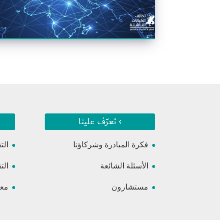
› تعرّف علينا
فكرة المبادرة وشركاؤنا
الت
الأسئلة الشائعة
الت
مستشارون
معس