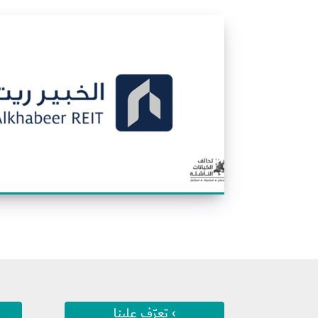
› تعرّف علينا